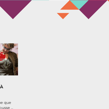
 À
ue que
usse ...