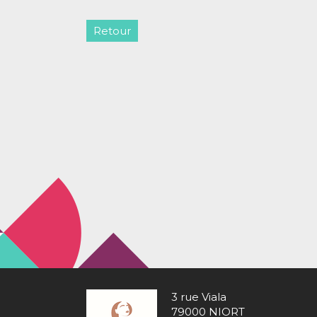
Retour
3 rue Viala
79000 NIORT