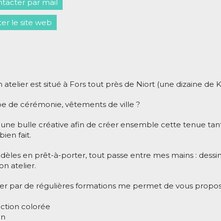
tacter par mail
iter le site web
atelier est situé à Fors tout près de Niort (une dizaine de K
be de cérémonie, vêtements de ville ?
 une bulle créative afin de créer ensemble cette tenue tant 
ien fait.
les en prêt-à-porter, tout passe entre mes mains : dessin
on atelier.
r par de régulières formations me permet de vous proposer
ection colorée
on